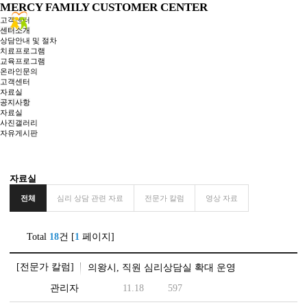
MERCY FAMILY
CUSTOMER CENTER
고객센터
센터소개
상담안내 및 절차
치료프로그램
교육프로그램
온라인문의
고객센터
자료실
공지사항
자료실
사진갤러리
자유게시판
전체
심리 상담 관련 자료
전문가 칼럼
영상 자료
Total
18
건 [
1
페이지]
[전문가 칼럼]
의왕시, 직원 심리상담실 확대 운영
관리자
11.18
597