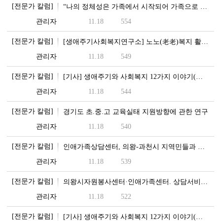
[전문가 칼럼]
“나의 정체성은 가족에서 시작되어 가족으로 완성된다”
관리자
11.18
554
[전문가 칼럼]
[생애주기사회복지연구소] 노노(老老)복지 활성화 마련.…
관리자
11.18
549
[전문가 칼럼]
[기사] 생애주기와 사회복지 12가지 이야기(네 번째,…
관리자
11.18
544
[전문가 칼럼]
경기도 초.중.고 교육실태 지원방향에 관한 연구
관리자
11.18
540
[전문가 칼럼]
인애가족상담센터, 의왕-과천시 지역민들과 창립총회 가져…
관리자
11.18
539
[전문가 칼럼]
의왕시자원봉사센터·인애가족센터. 상담서비스 협약 체결
관리자
11.18
522
[전문가 칼럼]
[기사] 생애주기와 사회복지 12가지 이야기(두번째, …