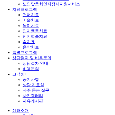
노인맞춤형인지정서지원서비스
치료프로그램
언어치료
미술치료
놀이치료
인지행동치료
인지학습치료
숲치유
음악치료
특별프로그램
상담절차 및 비용문의
상담절차 안내
비용문의
고객센터
공지사항
상담 자료실
자주 묻는 질문
사진갤러리
자유게시판
센터소개