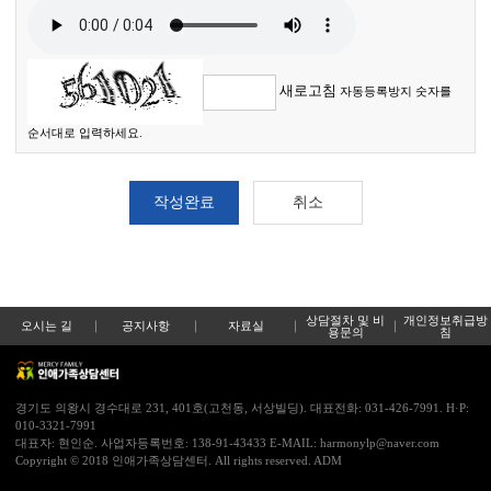
자
동
등
록
방
지
새로고침
자동등록방지 숫자를
순서대로 입력하세요.
작성완료
취소
상담절차 및 비
개인정보취급방
오시는 길
공지사항
자료실
용문의
침
경기도 의왕시 경수대로 231, 401호(고천동, 서상빌딩). 대표전화: 031-426-7991. H·P:
010-3321-7991
대표자: 현인순. 사업자등록번호: 138-91-43433 E-MAIL: harmonylp@naver.com
Copyright © 2018 인애가족상담센터. All rights reserved.
ADM