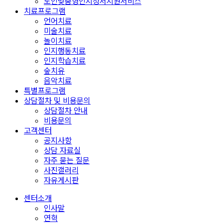
노인맞춤형인지정서지원서비스
치료프로그램
언어치료
미술치료
놀이치료
인지행동치료
인지학습치료
숲치유
음악치료
특별프로그램
상담절차 및 비용문의
상담절차 안내
비용문의
고객센터
공지사항
상담 자료실
자주 묻는 질문
사진갤러리
자유게시판
센터소개
인사말
연혁