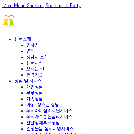
Main Menu Shortcut
Shortcut to Body
센터소개
인사말
연혁
상담사 소개
센터시설
오시는 길
협력기관
상담 및 서비스
개인상담
부부상담
가족상담
아동·청소년 상담
우리아이심리지원서비스
우리가족통합심리서비스
발달장애부모상담
일상돌봄 심리지원서비스