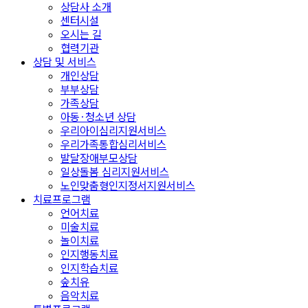
상담사 소개
센터시설
오시는 길
협력기관
상담 및 서비스
개인상담
부부상담
가족상담
아동·청소년 상담
우리아이심리지원서비스
우리가족통합심리서비스
발달장애부모상담
일상돌봄 심리지원서비스
노인맞춤형인지정서지원서비스
치료프로그램
언어치료
미술치료
놀이치료
인지행동치료
인지학습치료
숲치유
음악치료