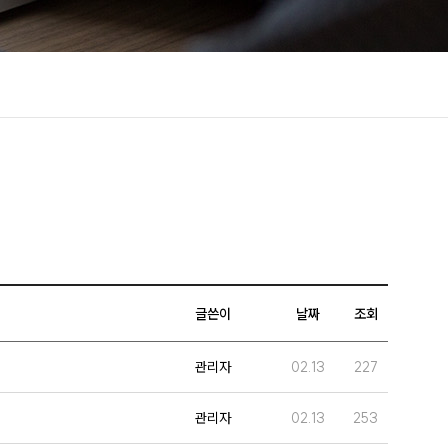
글쓴이
날짜
조회
관리자
02.13
227
관리자
02.13
253