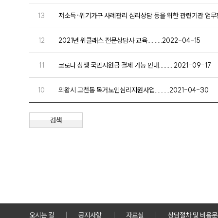
13
저소득·위기가구 사례관리 심리상담 등을 위한 관련기관 업무협약....
12
2021년 위클래스 전문상담사 교육..........2022-04-15
11
코로나 상생 국민지원금 결제 가능 안내..........2021-09-17
10
의왕시 고천동 독거노인심리지원사업..........2021-04-30
검색
맨끝
오시는 길
공지사항
자료실
상담절차 및 비용