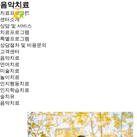
음악치료
치료프로그램
센터소개
상
센터소개
상담 및 서비스
치료프로그램
특별프로그램
상담절차 및 비용문의
고객센터
음악치료
언어치료
미술치료
놀이치료
인지행동치료
인지학습치료
숲치유
음악치료