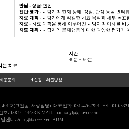
만남
- 상담·면접
진단 평가
- 내담자의 현재 상태, 장점, 단점 등을 인
치료 계획
- 내담자에게 적절한 치료 목적과 세부 목표
치료
- 치료 계획을 통해 이루어진 내담자의 이해를 
치료 계획
- 내담자의 문제행동에 대한 다양한 평가가
시간
40분 ~ 60분
지는 치료
 비용문의
개인정보취급방침
호(고천동, 서상빌딩). 대표전화: 031-426-7991. H·P: 010-3321
8-91-43433 E-MAIL: harmonylp@naver.com
터. All rights reserved.
ADM