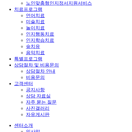
노인맞춤형인지정서지원서비스
치료프로그램
언어치료
미술치료
놀이치료
인지행동치료
인지학습치료
숲치유
음악치료
특별프로그램
상담절차 및 비용문의
상담절차 안내
비용문의
고객센터
공지사항
상담 자료실
자주 묻는 질문
사진갤러리
자유게시판
센터소개
인사말