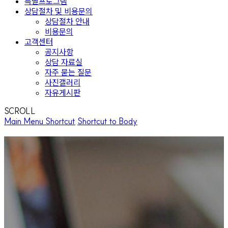
특별프로그램
상담절차 및 비용문의
상담절차 안내
비용문의
고객센터
공지사항
상담 자료실
자주 묻는 질문
사진갤러리
자유게시판
SCROLL
Main Menu Shortcut
Shortcut to Body