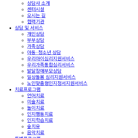
상담사 소개
센터시설
오시는 길
협력기관
상담 및 서비스
개인상담
부부상담
가족상담
아동·청소년 상담
우리아이심리지원서비스
우리가족통합심리서비스
발달장애부모상담
일상돌봄 심리지원서비스
노인맞춤형인지정서지원서비스
치료프로그램
언어치료
미술치료
놀이치료
인지행동치료
인지학습치료
숲치유
음악치료