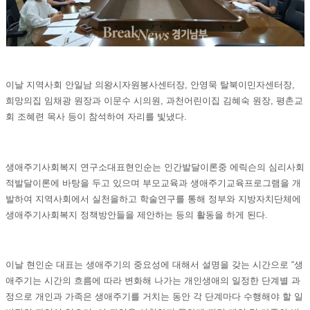
이날 지역사회 안일남 의왕시자원봉사센터장, 안영묵 탈북이민자센터장,
희망의집 임채광 원장과 이문수 시의원, 과천어린이집 김혜숙 원장, 평촌교
회 조혜련 목사 등이 참석하여 자리를 빛냈다.
생애주기사회복지 연구소대표현인순는 인간발달이론중 에릭슨의 심리사회
적발달이론에 바탕을 두고 있으며 부모교육과 생애주기교육프로그램을 개
발하여 지역사회에서 실천을하고 학술연구를 통해 정부와 지방자치단체에
생애주기사회복지 정책방안들을 제안하는 등의 활동을 하게 된다.
이날 현인순 대표는 생애주기의 중요성에 대해서 설명을 갖는 시간으로 “생
애주기는 시간의 흐름에 따라 변화해 나가는 개인생애의 일정한 단계별 과
정으로 개인과 가족은 생애주기를 거치는 동안 각 단계마다 수행해야 할 일