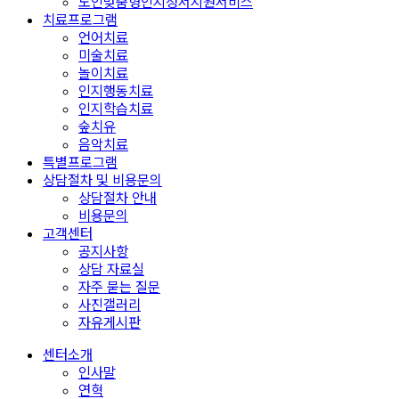
노인맞춤형인지정서지원서비스
치료프로그램
언어치료
미술치료
놀이치료
인지행동치료
인지학습치료
숲치유
음악치료
특별프로그램
상담절차 및 비용문의
상담절차 안내
비용문의
고객센터
공지사항
상담 자료실
자주 묻는 질문
사진갤러리
자유게시판
센터소개
인사말
연혁