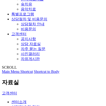
숲치유
음악치료
특별프로그램
상담절차 및 비용문의
상담절차 안내
비용문의
고객센터
공지사항
상담 자료실
자주 묻는 질문
사진갤러리
자유게시판
SCROLL
Main Menu Shortcut
Shortcut to Body
자료실
고객센터
센터소개