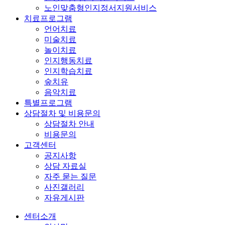
노인맞춤형인지정서지원서비스
치료프로그램
언어치료
미술치료
놀이치료
인지행동치료
인지학습치료
숲치유
음악치료
특별프로그램
상담절차 및 비용문의
상담절차 안내
비용문의
고객센터
공지사항
상담 자료실
자주 묻는 질문
사진갤러리
자유게시판
센터소개