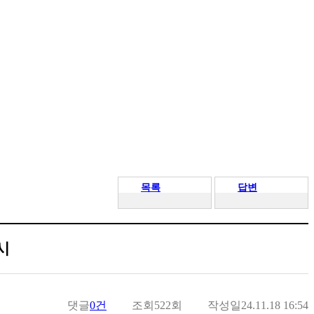
목록
답변
시
댓글
0건
조회
522회
작성일
24.11.18 16:54