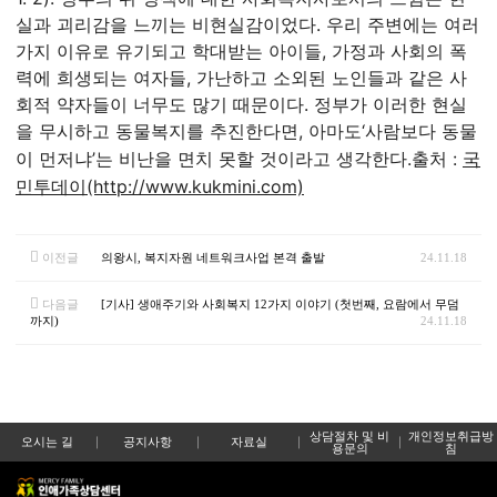
실과 괴리감을 느끼는 비현실감이었다. 우리 주변에는 여러
가지 이유로 유기되고 학대받는 아이들, 가정과 사회의 폭
력에 희생되는 여자들, 가난하고 소외된 노인들과 같은 사
회적 약자들이 너무도 많기 때문이다. 정부가 이러한 현실
을 무시하고 동물복지를 추진한다면, 아마도‘사람보다 동물
이 먼저냐’는 비난을 면치 못할 것이라고 생각한다.
출처 :
국
민투데이(http://www.kukmini.com)
이전글
의왕시, 복지자원 네트워크사업 본격 출발
24.11.18
다음글
[기사] 생애주기와 사회복지 12가지 이야기 (첫번째, 요람에서 무덤
까지)
24.11.18
상담절차 및 비
개인정보취급방
오시는 길
공지사항
자료실
용문의
침