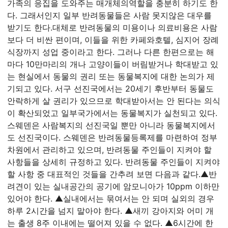
가족의 응집을 도와주는 매개체의역할을 충분히 하기도 한
다. 그래서인지 일부 반려동물들은 사람 못지않은 대우를
받기도 한다.
대체로 반려동물의 미용이나 의료비용은 사람
보다 더 비싼 편이며, 이들을 위한 카페와호텔, 심지어 장례
식장까지 성업 중이라고 한다. 그러나 다른 한편으로는 해
마다 10만마리의 개나 고양이들이 버림받거나 학대받고 있
는 현실에서 동물의 권리 또는 동물복지에 대한 논의가 제
기되고 있다. 서구 선진국에서는 20세기 후반부터 동물도
안락하게 살 권리가 있으므로 학대받아서는 안 된다는 의식
이 확산되었고 일부국가에서는 동물복지가 실천되고 있다.
스웨덴은 사람복지의 선진국일 뿐만 아니라 동물복지에서
도 선진국이다. 스웨덴은 반려동물등록제를 마련하여 정부
차원에서 관리하고 있으며, 반려동물 주인들이 지켜야 할
사항들을 상세히 규정하고 있다. 반려동물 주인들이 지켜야
할 사항 중 대표적인 것들을 간추려 보면 다음과 같다.
▲반
려견이 있는 실내공간의 공기에 암모니아가 10ppm 이하만
있어야 한다. ▲실내에서는 묶여서는 안 되며 실외의 경우
하루 2시간을 넘지 말아야 한다. ▲새끼 강아지와 어미 개
는 출생 8주 이내에는 떨어져 있을 수 없다. ▲6시간에 한