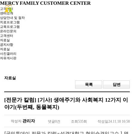
MERCY FAMILY
CUSTOMER CENTER
고객센터
센터소개
상담안내 및 절차
치료프로그램
교육프로그램
온라인문의
고객센터
자료실
공지사항
자료실
사진갤러리
자유게시판
목록
답변
[전문가 칼럼]
[기사] 생애주기와 사회복지 12가지 이
야기(두번째, 동물복지)
관리자
작성자
댓글
0건
조회
535회
작성일
24.11.18 16:58
[국민투데이 전문가 칼럼=성결대학교 현인순겸임교수 ] 몇