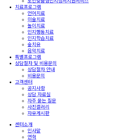
노인맞춤형인지정서지원서비스
치료프로그램
언어치료
미술치료
놀이치료
인지행동치료
인지학습치료
숲치유
음악치료
특별프로그램
상담절차 및 비용문의
상담절차 안내
비용문의
고객센터
공지사항
상담 자료실
자주 묻는 질문
사진갤러리
자유게시판
센터소개
인사말
연혁