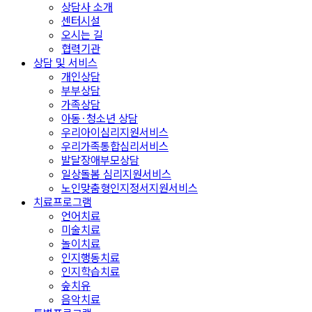
상담사 소개
센터시설
오시는 길
협력기관
상담 및 서비스
개인상담
부부상담
가족상담
아동·청소년 상담
우리아이심리지원서비스
우리가족통합심리서비스
발달장애부모상담
일상돌봄 심리지원서비스
노인맞춤형인지정서지원서비스
치료프로그램
언어치료
미술치료
놀이치료
인지행동치료
인지학습치료
숲치유
음악치료