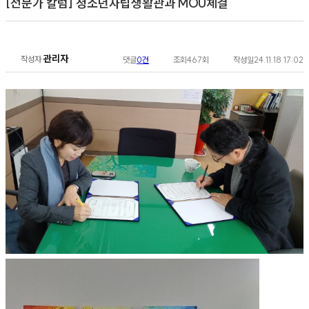
[전문가 칼럼]
청소년자립생활관과 MOU체결
관리자
작성자
댓글
0건
조회
467회
작성일
24.11.18 17:02