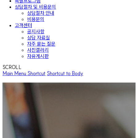
특별프로그램
상담절차 및 비용문의
상담절차 안내
비용문의
고객센터
공지사항
상담 자료실
자주 묻는 질문
사진갤러리
자유게시판
SCROLL
Main Menu Shortcut
Shortcut to Body