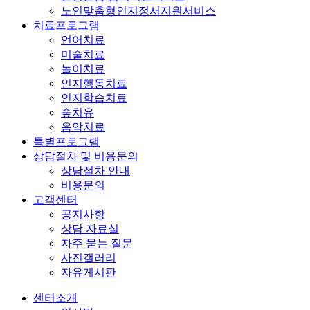
노인맞춤형인지정서지원서비스
치료프로그램
언어치료
미술치료
놀이치료
인지행동치료
인지학습치료
숲치유
음악치료
특별프로그램
상담절차 및 비용문의
상담절차 안내
비용문의
고객센터
공지사항
상담 자료실
자주 묻는 질문
사진갤러리
자유게시판
센터소개