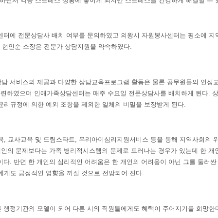
하면서 각종 스트레스 상황에 놓이게 되지만 스트레스를 건강하게 해결할 수 
터에 전문상담사 배치 여부를 문의하였고 의왕시 자원봉사센터는 평소에 지역
 현인순 소장은 전문가 상담지원을 약속하였다
.
상담 서비스의 제공과 다양한 상담교육프로그램 활동은 물론 공무원들의 인성교
마련하였으며 인애가족상담센터는 매주 수요일 전문상담사를 배치하게 된다
.
상
윤리규정에 의한 예외 조항을 제외한 일체의 비밀을 보장받게 된다
.
육
,
교사교육 및 드림스타트
,
우리아이심리지원서비스 등을 통해 지역사회의 위
개인의 문제보다는 가족 병리적시스템의 문제로 드러나는 경우가 있는데 한 개
이다
.
반면 한 개인의 심리적인 어려움은 한 개인의 어려움이 아닌 그를 둘러
에게도 긍정적인 영향을 끼질 것으로 전망되어 진다
.
른 행정기관의 모델이 되어 다른 시의 직원들에게도 혜택이 주어지기를 희망한