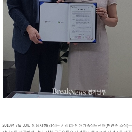
2018
년
7
월
30
일 의왕시청
(
김상돈 시장
)
과 인애가족상담센터
(
현인순 소장
)
는