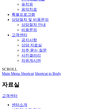
숲치유
음악치료
특별프로그램
상담절차 및 비용문의
상담절차 안내
비용문의
고객센터
공지사항
상담 자료실
자주 묻는 질문
사진갤러리
자유게시판
SCROLL
Main Menu Shortcut
Shortcut to Body
자료실
고객센터
센터소개