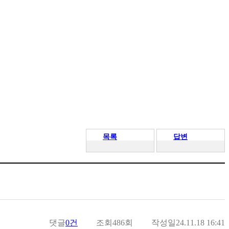
목록
답변
댓글
0건
조회
486회
작성일
24.11.18 16:41